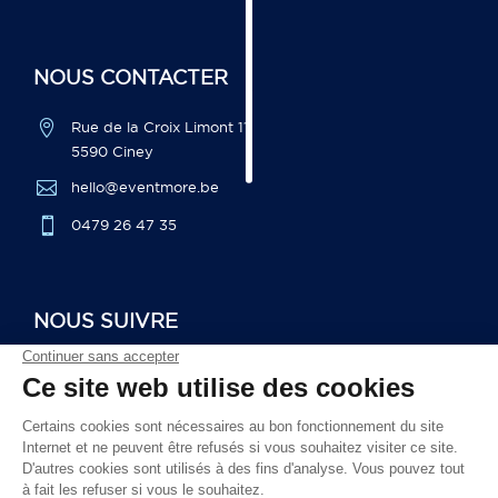
NOUS CONTACTER

Rue de la Croix Limont 11,
5590 Ciney

hello@eventmore.be

0479 26 47 35
NOUS SUIVRE