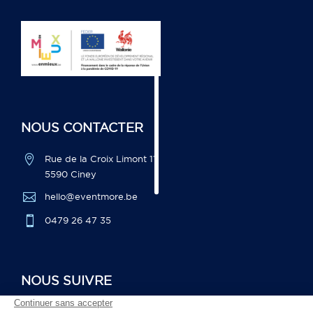
NOUS CONTACTER

Rue de la Croix Limont 11,
5590 Ciney

hello@eventmore.be

0479 26 47 35
NOUS SUIVRE