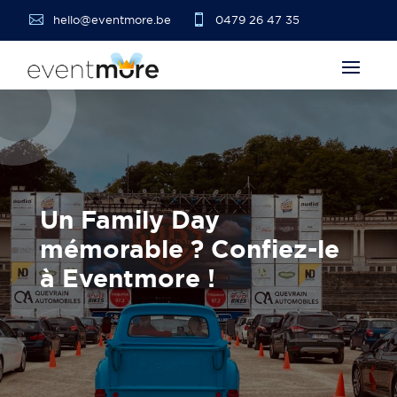


hello@eventmore.be
0479 26 47 35
Un Family Day
mémorable ? Confiez-le
à Eventmore !