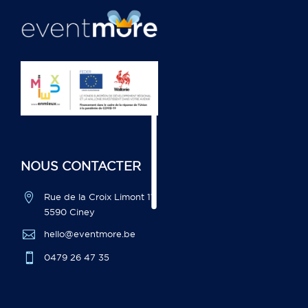
NOUS CONTACTER

Rue de la Croix Limont 11,
5590 Ciney

hello@eventmore.be

0479 26 47 35