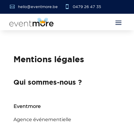


hello@eventmore.be
0479 26 47 35
Mentions légales
Qui sommes-nous ?
Eventmore
Agence événementielle