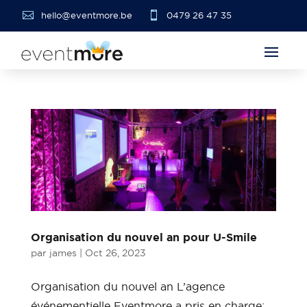


hello@eventmore.be
0479 26 47 35
Organisation du nouvel an pour U-Smile
par
james
|
Oct 26, 2023
Organisation du nouvel an L’agence
événementielle Eventmore a pris en charge: