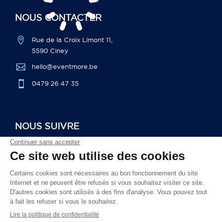
NOUS CONTACTER

Rue de la Croix Limont 11,
5590 Ciney

hello@eventmore.be

0479 26 47 35
NOUS SUIVRE
© By
Poush